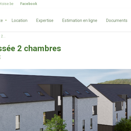
toise.be
Facebook
te
Location
Expertise
Estimation en ligne
Documents
2...
ssée 2 chambres
E