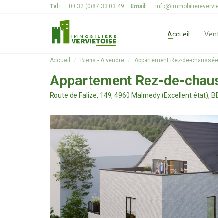
Panneau de gestion des cookies
Tel:
00 32 (0)87 33 03 49
Email:
info@immobilierevervie
Accueil
Ven
Accueil
Biens - A vendre
Appartement Rez-de-chaussée 
Appartement Rez-de-chau
Route de Falize, 149, 4960 Malmedy (Excellent état), B