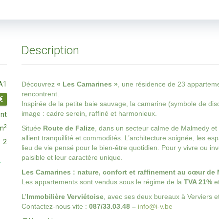
Description
A1
Découvrez
« Les Camarines »
, une résidence de 23 appartemen
rencontrent.
€
Inspirée de la petite baie sauvage, la camarine (symbole de disc
image : cadre serein, raffiné et harmonieux.
nt
2
 m
Située
Route de Falize
, dans un secteur calme de Malmedy e
allient tranquillité et commodités. L’architecture soignée, les 
2
lieu de vie pensé pour le bien-être quotidien. Pour y vivre ou inv
paisible et leur caractère unique.
Les Camarines : nature, confort et raffinement au cœur de
Les appartements sont vendus sous le régime de la
TVA 21%
et
L’
Immobilière Verviétoise
, avec ses deux bureaux à Verviers et
Contactez-nous vite :
087/33.03.48 –
info@i-v.be