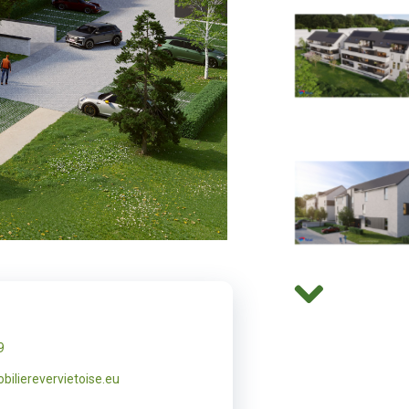
9
ilierevervietoise.eu